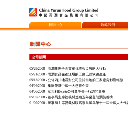
新聞中心
聯絡我們
公司新聞
05/29/2008 -
雨潤集團全面實施抗震救災戰略大行動
05/21/2008 -
雨潤食品在都江堰的工廠已經恢復生產
05/13/2008 -
公佈四川地震對公司位於當地的三家廠房影響輕微
04/26/2008 -
集團榮膺中國十大慈善企業
04/06/2008 -
意大利Beretta公司董事長一行訪問集團
05/05/2008 -
董事局主席祝義材連續五年榮登胡潤慈善榜
01/29/2008 -
董事局主席祝義材以高票當選爲第十一屆全國人大代